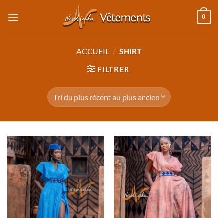
Passer
0
au
contenu
ACCUEIL
/
SHIRT
FILTRER