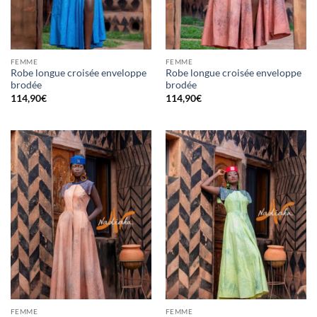
FEMME
FEMME
Robe longue croisée enveloppe
Robe longue croisée enveloppe
brodée
brodée
114,90
€
114,90
€
FEMME
FEMME