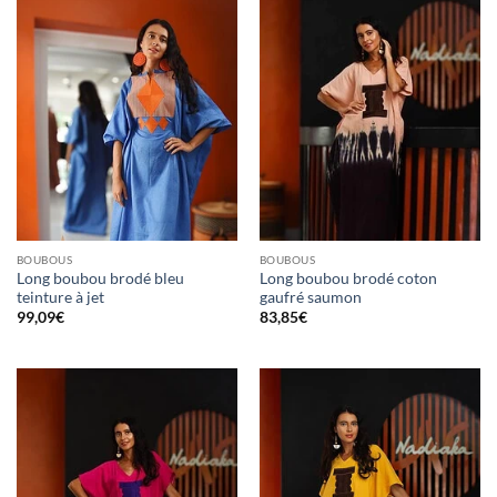
BOUBOUS
BOUBOUS
Long boubou brodé bleu
Long boubou brodé coton
teinture à jet
gaufré saumon
99,09
€
83,85
€