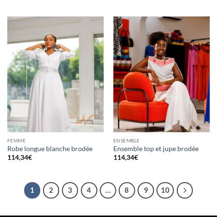
FEMME
ENSEMBLE
Robe longue blanche brodée
Ensemble top et jupe brodée
114,34
€
114,34
€
1
2
3
4
…
8
9
10