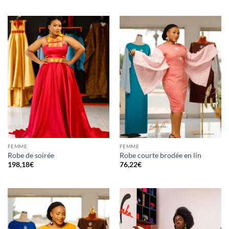
FEMME
FEMME
Robe de soirée
Robe courte brodée en lin
198,18
€
76,22
€