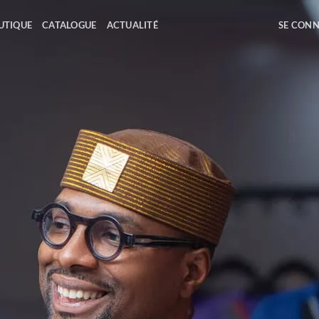
UTIQUE
CATALOGUE
ACTUALITÉ
SE CON
UE SUR VOTRE BOUTIQUE »
A
’AFRIQUE,
 MONDE.》
HOMME
ENFANTS