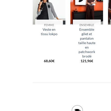
FEMME
ENSEMBLE
Veste en
Ensemble
tissu lokpo
gilet et
pantalon
taille haute
en
patchwork
brodé
68,60
€
121,96
€