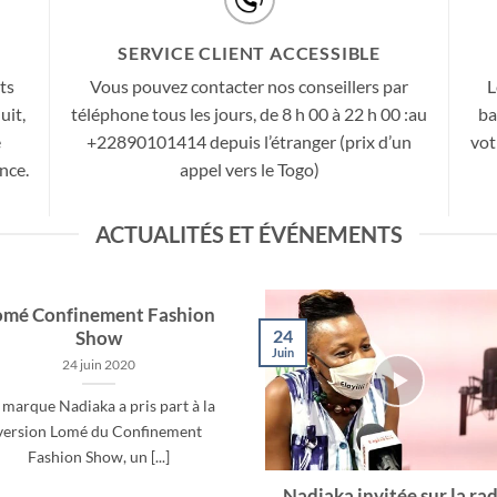
SERVICE CLIENT ACCESSIBLE
ts
Vous pouvez contacter nos conseillers par
L
uit,
téléphone tous les jours, de 8 h 00 à 22 h 00 :au
ba
e
+22890101414 depuis l’étranger (prix d’un
vot
nce.
appel vers le Togo)
ACTUALITÉS ET ÉVÉNEMENTS
omé Confinement Fashion
24
Show
Juin
24 juin 2020
 marque Nadiaka a pris part à la
version Lomé du Confinement
Fashion Show, un [...]
Nadiaka invitée sur la ra