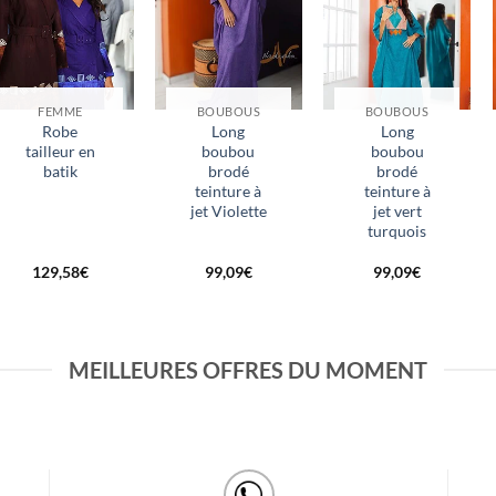
FEMME
BOUBOUS
BOUBOUS
Robe
Long
Long
tailleur en
boubou
boubou
batik
brodé
brodé
teinture à
teinture à
jet Violette
jet vert
turquois
129,58
€
99,09
€
99,09
€
MEILLEURES OFFRES DU MOMENT