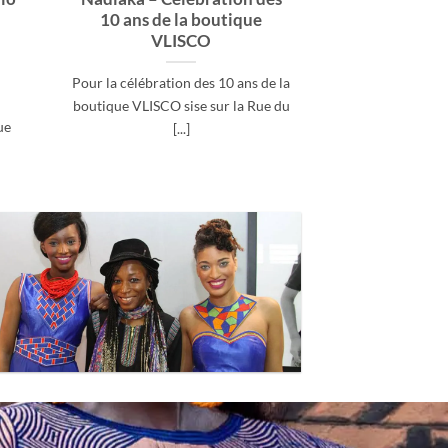
10 ans de la boutique
VLISCO
Une marque qui
grandeur des am
Pour la célébration des 10 ans de la
styliste bé
boutique VLISCO sise sur la Rue du
Toffoho
ue
[...]