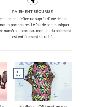
PAIEMENT SÉCURISÉ
e paiement s’effectue auprès d’une de nos
nques partenaires. Le fait de communiquer
re numéro de carte au moment du paiement
est entièrement sécurisé.
05
15
Mai
Mai
dio
Nadiaka – Célébration des
« Riche 