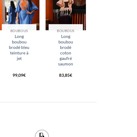
BOUBOUS
BOUBOUS
BOUBOUS
Long
Long
Long
boubou
boubou
boubou
brodé bleu
brodé
brodé rose
teinture à
coton
fushia
jet
gaufré
saumon
99,09
€
83,85
€
83,85
€