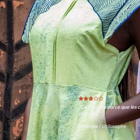
“Ce n’est pas parce que les c
difficiles.”
Sénèque
/
philosophe