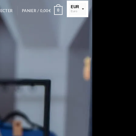
EUR
0
NECTER
PANIER /
0,00
€
Euro
XOF
FCFA