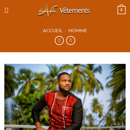
Passer
0
au
contenu
ACCUEIL
/
HOMME