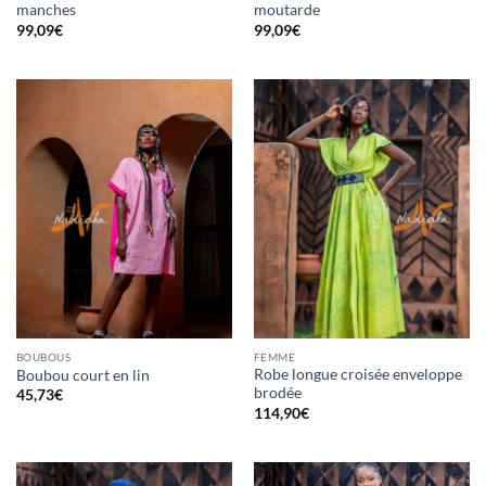
manches
moutarde
99,09
€
99,09
€
BOUBOUS
FEMME
Robe longue croisée enveloppe
Boubou court en lin
brodée
45,73
€
114,90
€