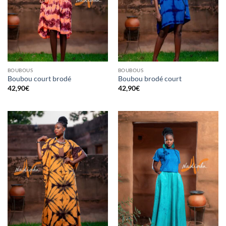
BOUBOUS
BOUBOUS
Boubou court brodé
Boubou brodé court
42,90
€
42,90
€