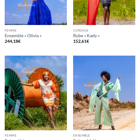
FEMME
CORSAGE
Ensemble « Olivia »
Robe « Kady »
244,18
€
152,61
€
FEMME
ENSEMBLE