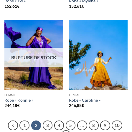
Robe « Yvi »
Robe « Mylène »
152,61
€
152,61
€
RUPTURE DE STOCK
FEMME
FEMME
Robe « Konnie »
Robe « Caroline »
244,18
€
246,88
€
1
2
3
4
5
…
8
9
10