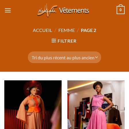
Passer
0
au
contenu
ACCUEIL
/
FEMME
/
PAGE 2
FILTRER