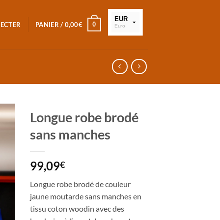
EUR
0
NECTER
PANIER /
0,00
€
Euro
XOF
FCFA
Longue robe brodé
sans manches
99,09
€
Longue robe brodé de couleur
jaune moutarde sans manches en
tissu coton woodin avec des