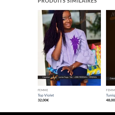
PRODUITS SIMILAIRES
FEMME
FEMM
k
Top Violet
Tuniq
32,00
€
48,0