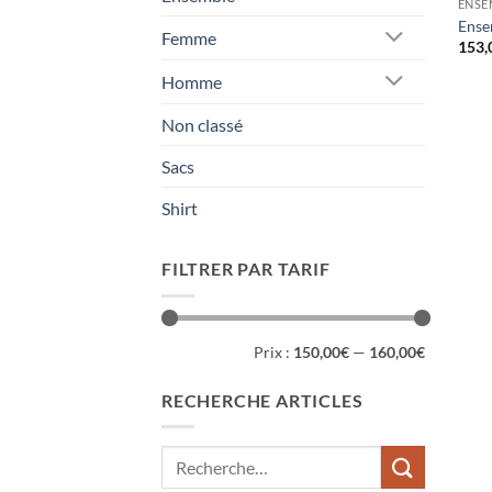
ENSE
Ense
Femme
153,
Homme
Non classé
Sacs
Shirt
FILTRER PAR TARIF
Prix
Prix
Prix :
150,00€
—
160,00€
min
max
RECHERCHE ARTICLES
Recherche
pour :