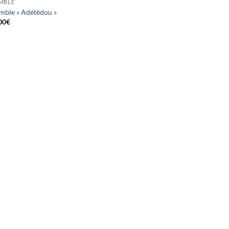
MBLE
mble « Adétèdou »
00
€