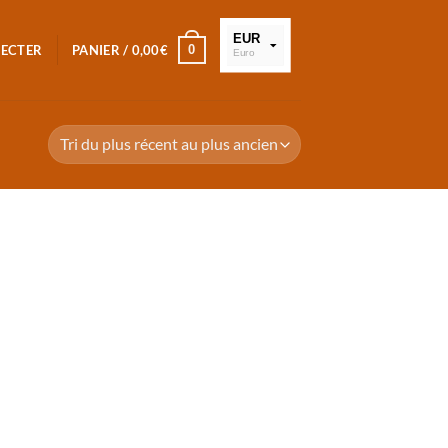
EUR
0
NECTER
PANIER /
0,00
€
Euro
XOF
FCFA