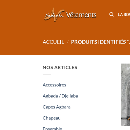
Passer
au
LA BO
contenu
ACCUEIL
/
PRODUITS IDENTIFIÉS 
NOS ARTICLES
Accessoires
Agbada / Djellaba
Capes Agbara
Chapeau
Ensemble