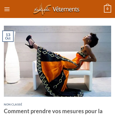
Passer
0
au
contenu
13
Oct
NON CLASSÉ
Comment prendre vos mesures pour la