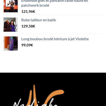
Ensemble gilet et pantalon taille haute en
patchwork brodé
121,96
€
Robe tailleur en batik
129,58
€
Long boubou brodé teinture à jet Violette
99,09
€