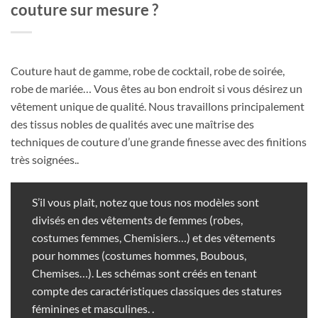
couture sur mesure ?
Couture haut de gamme, robe de cocktail, robe de soirée,
robe de mariée… Vous êtes au bon endroit si vous désirez un
vêtement unique de qualité. Nous travaillons principalement
des tissus nobles de qualités avec une maîtrise des
techniques de couture d’une grande finesse avec des finitions
très soignées..
S’il vous plaît, notez que tous nos modèles sont
divisés en des vêtements de femmes (robes,
costumes femmes, Chemisiers…) et des vêtements
pour hommes (costumes hommes, Boubous,
Chemises…). Les schémas sont créés en tenant
compte des caractéristiques classiques des statures
féminines et masculines. .