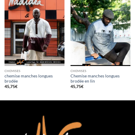
CHEMISES
CHEMISES
chemise manches longues
Chemise manches longues
brodée
brodée en lin
45,75
€
45,75
€