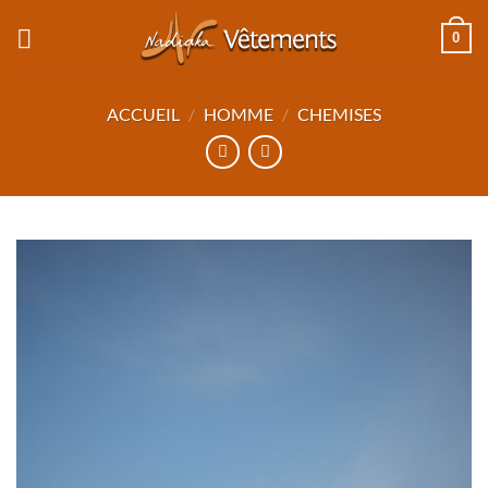
Passer
0
au
contenu
ACCUEIL
/
HOMME
/
CHEMISES