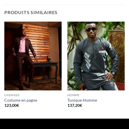
PRODUITS SIMILAIRES
CHEMISES
HOMME
Costume en pagne
Tunique Homme
123,00
€
137,20
€