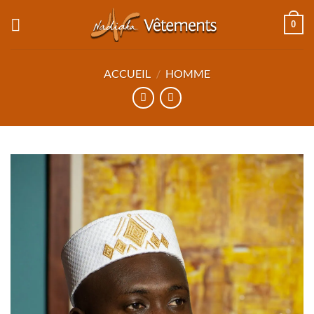
Passer
0
au
contenu
ACCUEIL
/
HOMME