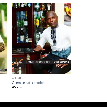
CHEMISES
HOMME
Chemise batik brodée
Tunique Homme
45,75
€
137,20
€