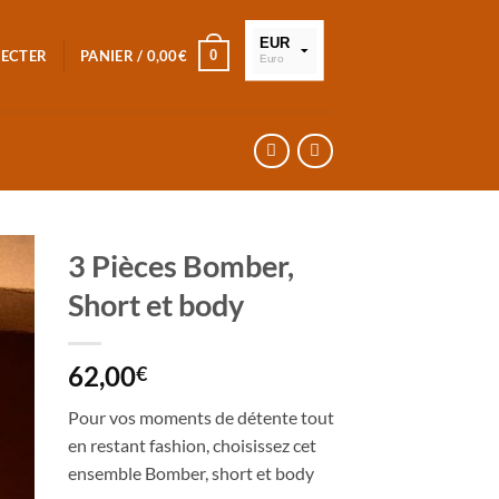
EUR
0
NECTER
PANIER /
0,00
€
Euro
XOF
FCFA
3 Pièces Bomber,
Short et body
62,00
€
Pour vos moments de détente tout
en restant fashion, choisissez cet
ensemble Bomber, short et body