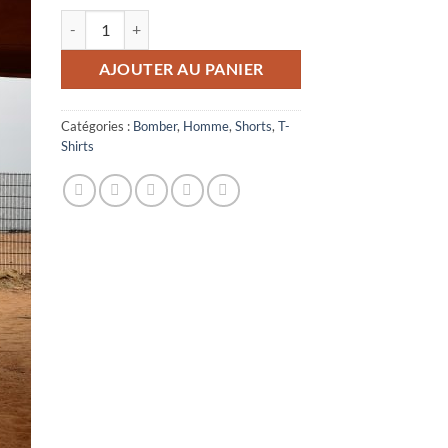
quantité de 3 Pièces Bomber, Short et body
AJOUTER AU PANIER
Catégories :
Bomber
,
Homme
,
Shorts
,
T-
Shirts