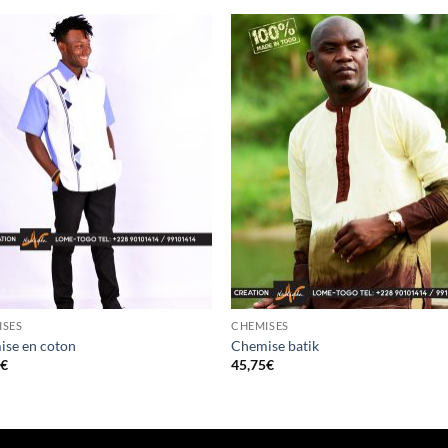
ISES
CHEMISES
se en coton
Chemise batik
0
€
45,75
€