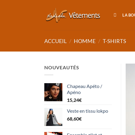
Passer
au
LA BO
contenu
ACCUEIL
/
HOMME
/
T-SHIRTS
NOUVEAUTÉS
Chapeau Apéto /
Apéno
15,24
€
Veste en tissu lokpo
68,60
€
Ensemble gilet et