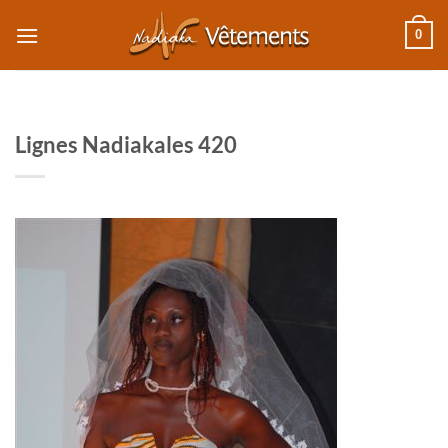
Passer
0
au
contenu
Lignes Nadiakales 420