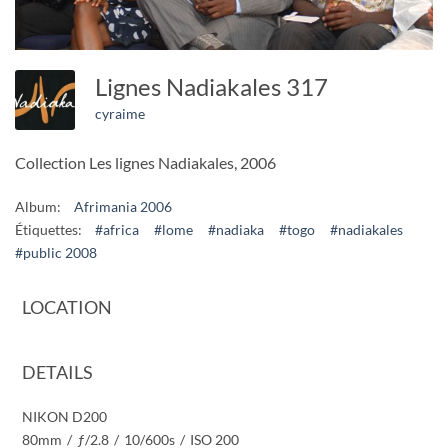
Lignes Nadiakales 317
cyraime
Collection Les lignes Nadiakales, 2006
Album:
Afrimania 2006
Étiquettes:
#africa
#lome
#nadiaka
#togo
#nadiakales
#public 2008
LOCATION
DETAILS
NIKON D200
80mm
/
ƒ/2.8
/
10/600s
/
ISO 200