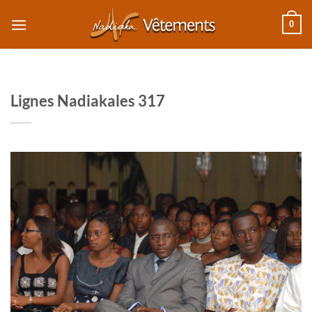
Passer
0
au
contenu
Lignes Nadiakales 317