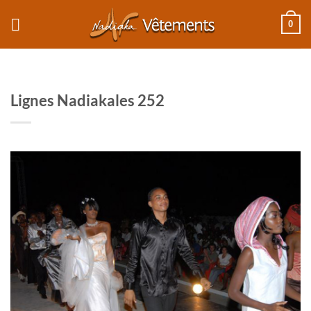
Passer
0
au
contenu
Lignes Nadiakales 252