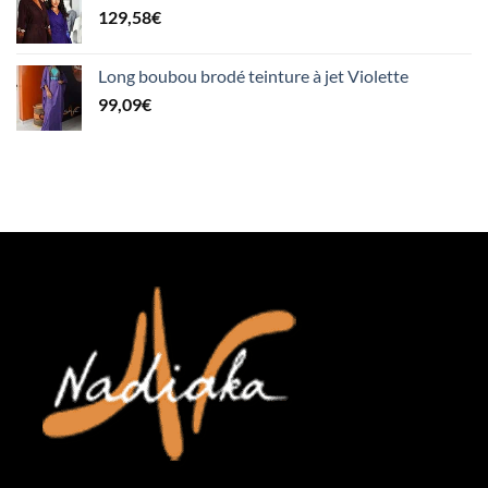
129,58
€
Long boubou brodé teinture à jet Violette
99,09
€