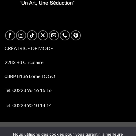
CRÉATRICE DE MODE
2283 Bd Circulaire
08BP 8136 Lomé TOGO
Tél: 00228 96 16 16 16
Tél: 00228 90 10 14 14
Visa
PayPal
Stripe
MasterCard
Cash
Nous utilisons des cookies pour vous garantir la meilleure