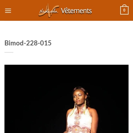
Passer
0
au
contenu
Bimod-228-015