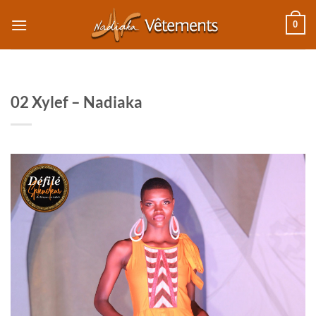
Passer
0
au
contenu
02 Xylef – Nadiaka