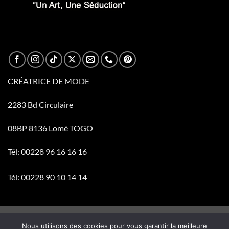
CRÉATRICE DE MODE
2283 Bd Circulaire
08BP 8136 Lomé TOGO
Tél: 00228 96 16 16 16
Tél: 00228 90 10 14 14
Visa
PayPal
Stripe
MasterCard
Cash
Nous utilisons des cookies pour vous garantir la meilleure