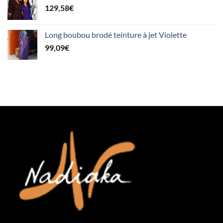
129,58
€
Long boubou brodé teinture à jet Violette
99,09
€