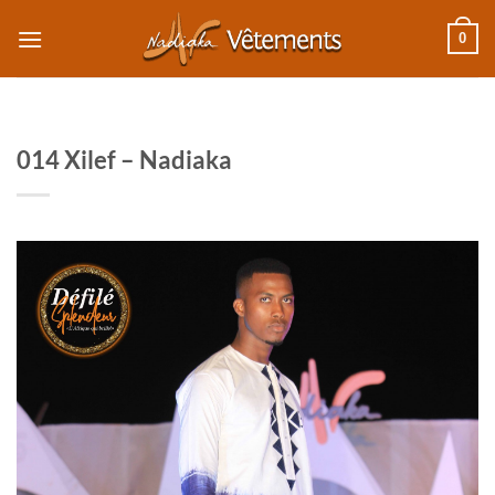
Passer
0
au
contenu
014 Xilef – Nadiaka