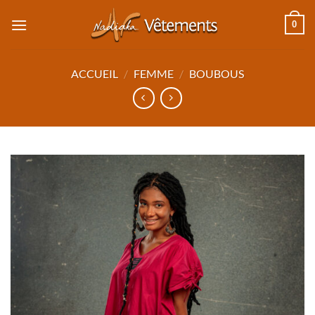
Passer
0
au
contenu
ACCUEIL
/
FEMME
/
BOUBOUS