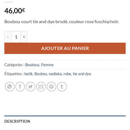
46,00
€
Boubou court tie and dye brodé, couleur rose fuschia/noir.
quantité de Robe "Naya"
AJOUTER AU PANIER
Catégories :
Boubous
,
Femme
Étiquettes :
batik
,
Boubou
,
nadiaka
,
robe
,
tie and dye
DESCRIPTION