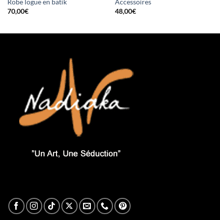
Robe logue en batik
Accessoires
70,00
€
48,00
€