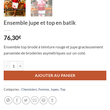
Ensemble jupe et top en batik
76,30
€
Ensemble top brodé à teinture rouge et jupe gracieusement
parsemée de broderies asymétriques sur un coté.
quantité de Ensemble jupe et top en batik
AJOUTER AU PANIER
Catégories :
Chemisiers
,
Femme
,
Jupes
,
Top