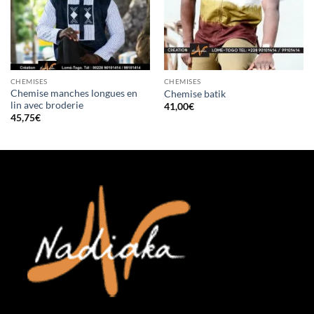
CHEMISES
CHEMISES
Chemise manches longues en
Chemise batik
lin avec broderie
41,00
€
45,75
€