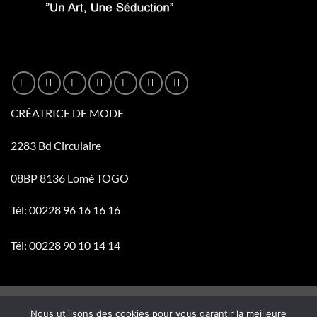
CRÉATRICE DE MODE
2283 Bd Circulaire
08BP 8136 Lomé TOGO
Tél: 00228 96 16 16 16
Tél: 00228 90 10 14 14
Visa
PayPal
Stripe
MasterCard
Cash
Nous utilisons des cookies pour vous garantir la meilleure