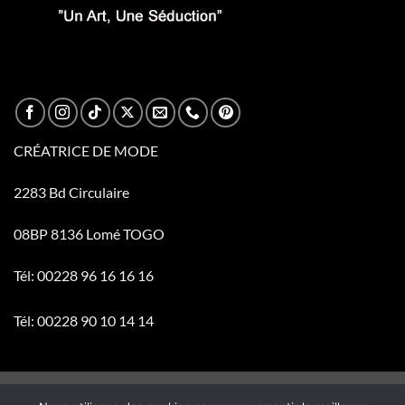
CRÉATRICE DE MODE
2283 Bd Circulaire
08BP 8136 Lomé TOGO
Tél: 00228 96 16 16 16
Tél: 00228 90 10 14 14
Visa
PayPal
Stripe
MasterCard
Cash