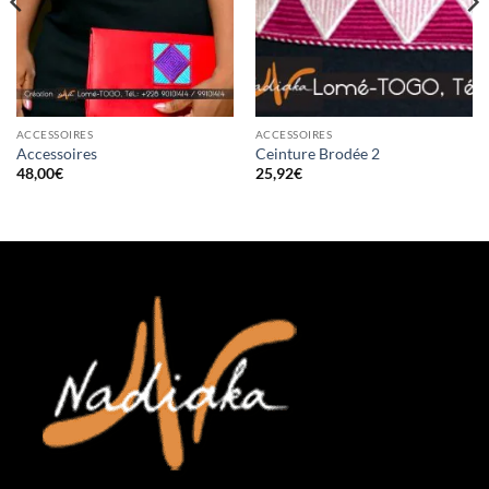
ACCESSOIRES
ACCESSOIRES
Accessoires
Ceinture Brodée 2
48,00
€
25,92
€