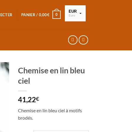
EUR
0
NECTER
PANIER /
0,00
€
Euro
XOF
FCFA
Chemise en lin bleu
ciel
41,22
€
Chemise en lin bleu ciel à motifs
brodés.