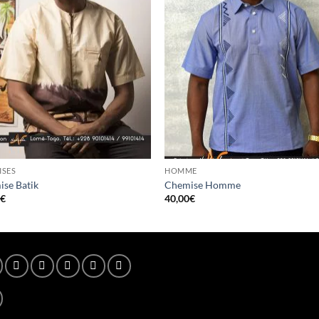
ISES
HOMME
se Batik
Chemise Homme
0
€
40,00
€