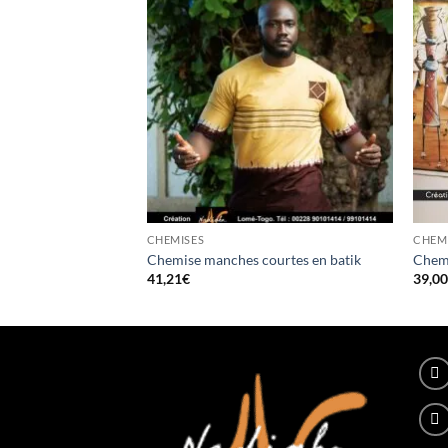
CHEMISES
CHEM
Chemise manches courtes en batik
Chemi
41,21
€
39,0