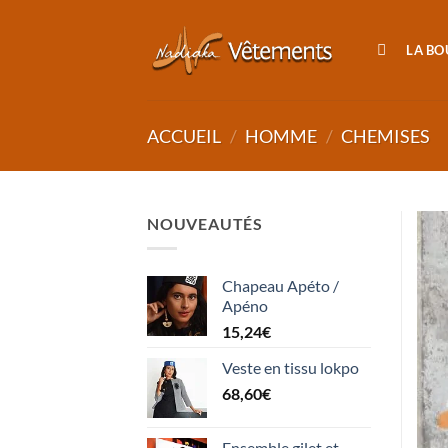
Passer
au
LA BO
contenu
ACCUEIL
/
HOMME
/
CHEMISES
NOUVEAUTÉS
Chapeau Apéto /
Apéno
15,24
€
Veste en tissu lokpo
68,60
€
Ensemble gilet et