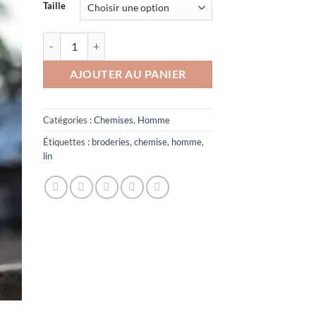
Taille
quantité de Chemise en lin bleu ciel
AJOUTER AU PANIER
Catégories :
Chemises
,
Homme
Étiquettes :
broderies
,
chemise
,
homme
,
lin