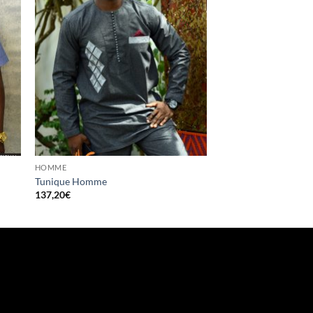
HOMME
HOMME
Tunique Homme
Tunique Homme
137,20
€
95,00
€