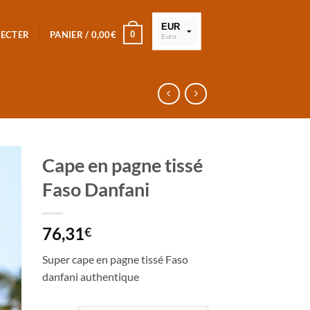
EUR
0
NECTER
PANIER /
0,00
€
Euro
XOF
FCFA
Cape en pagne tissé
Faso Danfani
76,31
€
Super cape en pagne tissé Faso
danfani authentique