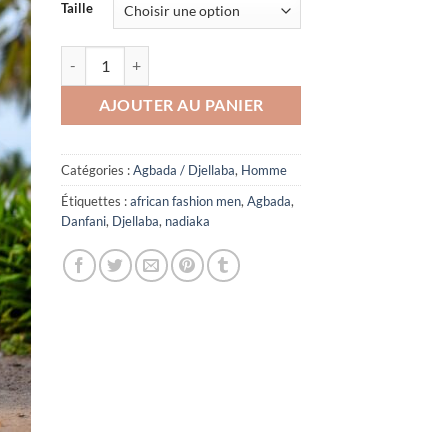
Taille
quantité de Cape en pagne tissé Faso Danfani
AJOUTER AU PANIER
Catégories :
Agbada / Djellaba
,
Homme
Étiquettes :
african fashion men
,
Agbada
,
Danfani
,
Djellaba
,
nadiaka