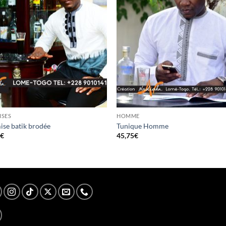
ISES
HOMME
se batik brodée
Tunique Homme
5
€
45,75
€