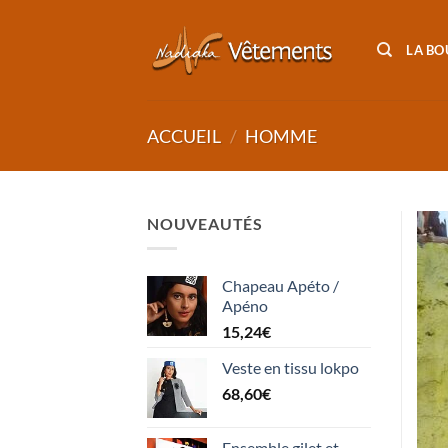
Passer
au
LA BO
contenu
ACCUEIL
/
HOMME
NOUVEAUTÉS
Chapeau Apéto /
Apéno
15,24
€
Veste en tissu lokpo
68,60
€
Ensemble gilet et