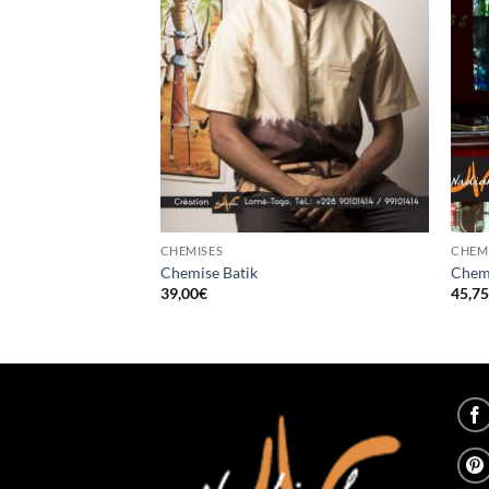
CHEMISES
CHEM
ngues en lin avec
Chemise Batik
Chemi
39,00
€
45,7