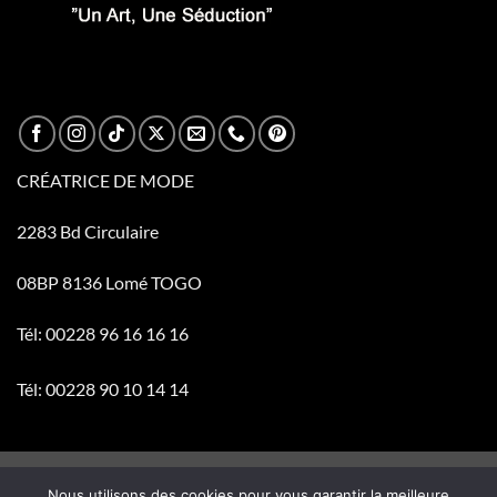
CRÉATRICE DE MODE
2283 Bd Circulaire
08BP 8136 Lomé TOGO
Tél: 00228 96 16 16 16
Tél: 00228 90 10 14 14
Visa
PayPal
Stripe
MasterCard
Cash
Nous utilisons des cookies pour vous garantir la meilleure